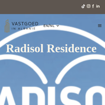
VASTGOED
EN/NL
IN ALBANIË
Radisol Residence