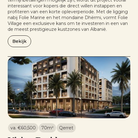
termijnbetalingen mogelijk zijn, wordt dit project vooral
interessant voor kopers die direct willen instappen en
profiteren van een korte opleverperiode. Met de ligging
nabij Folie Marine en het mondaine Dhërmi, vormt Folie
Village een exclusieve kans om te investeren in een van
de meest prestigieuze kustzones van Albanië.
Bekijk
va. €
60,500
70
m²
Qerret