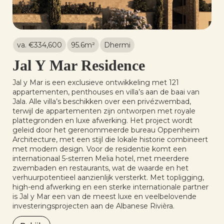
va. €
334,600
95.6
m²
Dhermi
Jal Y Mar Residence
Jal y Mar is een exclusieve ontwikkeling met 121
appartementen, penthouses en villa’s aan de baai van
Jala. Alle villa’s beschikken over een privézwembad,
terwijl de appartementen zijn ontworpen met royale
plattegronden en luxe afwerking. Het project wordt
geleid door het gerenommeerde bureau Oppenheim
Architecture, met een stijl die lokale historie combineert
met modern design. Voor de residentie komt een
internationaal 5-sterren Melia hotel, met meerdere
zwembaden en restaurants, wat de waarde en het
verhuurpotentieel aanzienlijk versterkt. Met topligging,
high-end afwerking en een sterke internationale partner
is Jal y Mar een van de meest luxe en veelbelovende
investeringsprojecten aan de Albanese Rivièra.