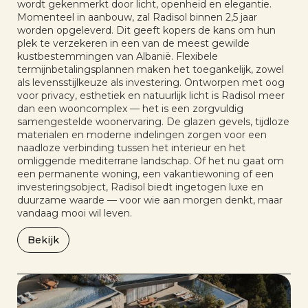
wordt gekenmerkt door licht, openheid en elegantie.
Momenteel in aanbouw, zal Radisol binnen 2,5 jaar
worden opgeleverd. Dit geeft kopers de kans om hun
plek te verzekeren in een van de meest gewilde
kustbestemmingen van Albanië. Flexibele
termijnbetalingsplannen maken het toegankelijk, zowel
als levensstijlkeuze als investering. Ontworpen met oog
voor privacy, esthetiek en natuurlijk licht is Radisol meer
dan een wooncomplex — het is een zorgvuldig
samengestelde woonervaring. De glazen gevels, tijdloze
materialen en moderne indelingen zorgen voor een
naadloze verbinding tussen het interieur en het
omliggende mediterrane landschap. Of het nu gaat om
een permanente woning, een vakantiewoning of een
investeringsobject, Radisol biedt ingetogen luxe en
duurzame waarde — voor wie aan morgen denkt, maar
vandaag mooi wil leven.
Bekijk