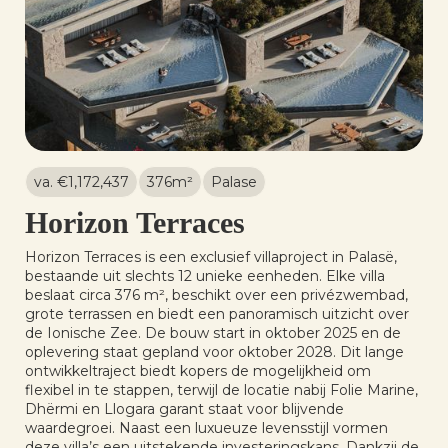
va. €
1,172,437
376
m²
Palase
Horizon Terraces
Horizon Terraces is een exclusief villaproject in Palasë,
bestaande uit slechts 12 unieke eenheden. Elke villa
beslaat circa 376 m², beschikt over een privézwembad,
grote terrassen en biedt een panoramisch uitzicht over
de Ionische Zee. De bouw start in oktober 2025 en de
oplevering staat gepland voor oktober 2028. Dit lange
ontwikkeltraject biedt kopers de mogelijkheid om
flexibel in te stappen, terwijl de locatie nabij Folie Marine,
Dhërmi en Llogara garant staat voor blijvende
waardegroei. Naast een luxueuze levensstijl vormen
deze villa’s een uitstekende investeringskans. Dankzij de