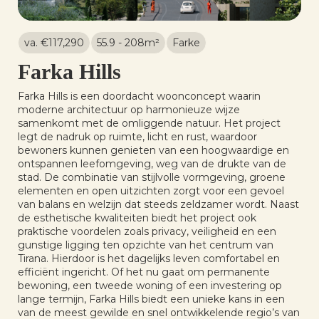
va. €
117,290
55.9 - 208
m²
Farke
Farka Hills
Farka Hills is een doordacht woonconcept waarin
moderne architectuur op harmonieuze wijze
samenkomt met de omliggende natuur. Het project
legt de nadruk op ruimte, licht en rust, waardoor
bewoners kunnen genieten van een hoogwaardige en
ontspannen leefomgeving, weg van de drukte van de
stad. De combinatie van stijlvolle vormgeving, groene
elementen en open uitzichten zorgt voor een gevoel
van balans en welzijn dat steeds zeldzamer wordt. Naast
de esthetische kwaliteiten biedt het project ook
praktische voordelen zoals privacy, veiligheid en een
gunstige ligging ten opzichte van het centrum van
Tirana. Hierdoor is het dagelijks leven comfortabel en
efficiënt ingericht. Of het nu gaat om permanente
bewoning, een tweede woning of een investering op
lange termijn, Farka Hills biedt een unieke kans in een
van de meest gewilde en snel ontwikkelende regio’s van