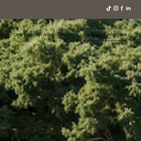
n
Over Ons
Waarom Albanië
Contact
Maak Een Afspraak