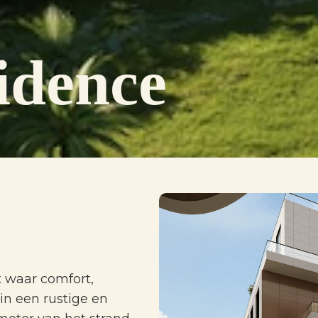
idence
 waar comfort,
n een rustige en