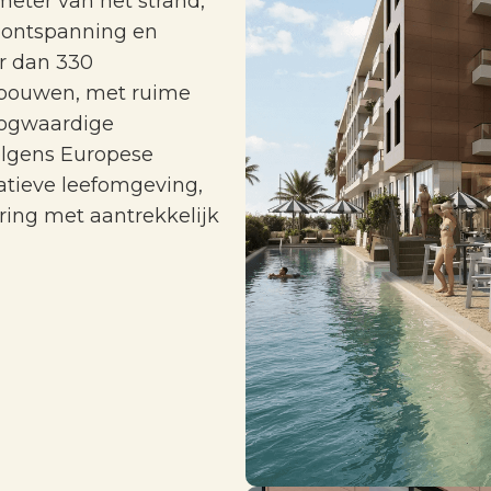
meter van het strand,
n ontspanning en
r dan 330
ebouwen, met ruime
oogwaardige
volgens Europese
atieve leefomgeving,
ering met aantrekkelijk