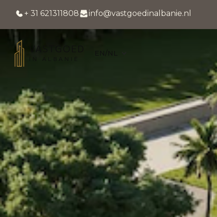
+ 31 621311808
info@vastgoedinalbanie.nl
VASTGOED
EN/NL
IN ALBANIË